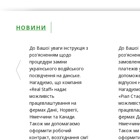
НОВИНИ
До Вашої уваги інструкція з
До Вашої 
роз'ясненням щодо
роз'ясне
процедури заміни
замовленн
українського водійського
платежів у
посвідчення на данське.
допоможе
Нагадуємо, що компанія
відпускні
«Real Staff» надає
Нагадуємо
можливість
«Ріал Ста
працевлаштування на
можливіс
фермах Данії, Норвегії,
працевла
Німеччини та Канади.
фермах Дан
Також ми допомагаємо
Німеччини
оформити робочий
Також ми
контракт, возз’єднання сім’ї
оформити 