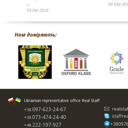
...
06 Бер 20
03 Кві 2026
Нам довіряють:
Ukrainian representative office Real Staff
realst
097-623-24-67
+38
staffrea
073-474-24-40
+38
+38097
222-197-927
+48