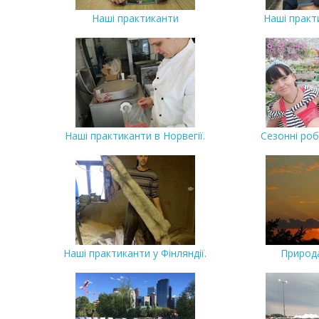
Наші практиканти
Наші практи
Наші практиканти в Норвегії.
Сезонні роб
Наші практиканти у Фінляндії.
Природа